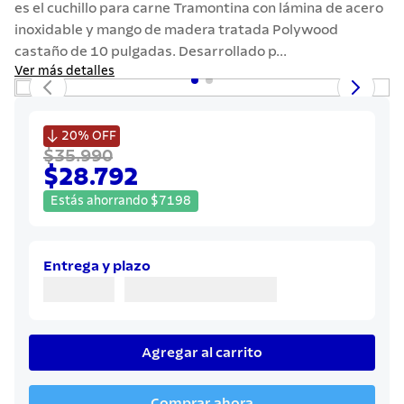
es el cuchillo para carne Tramontina con lámina de acero
7
.
442
inoxidable y mango de madera tratada Polywood
8
.
solar
castaño de 10 pulgadas. Desarrollado p...
Ver más detalles
9
.
cuchillo
10
.
termo

20%
OFF
$35.990
$28.792
Estás ahorrando
$
7198
Entrega y plazo
Agregar al carrito
Comprar ahora