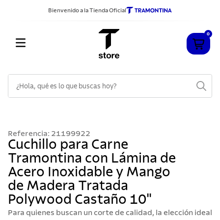
Bienvenido a la Tienda Oficial
0
¿Hola, qué es lo que buscas hoy?
TÉRMINOS MÁS BUSCADOS
1
.
cuchillos
Referencia
:
21199922
2
.
sarten
Cuchillo para Carne
Tramontina con Lámina de
3
.
cubiertos
Acero Inoxidable y Mango
4
.
ollas
de Madera Tratada
5
.
acero inoxidable
Polywood Castaño 10"
6
.
grano
Para quienes buscan un corte de calidad, la elección ideal