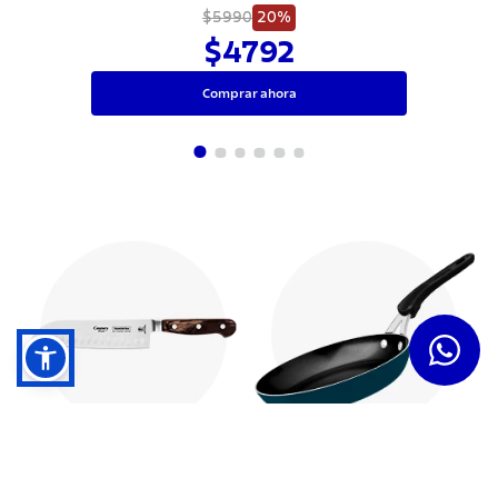
y Mango de Madera Tratada Rojo 3"
$5990
20%
$4792
Comprar ahora
Cuchillos
Sartenes