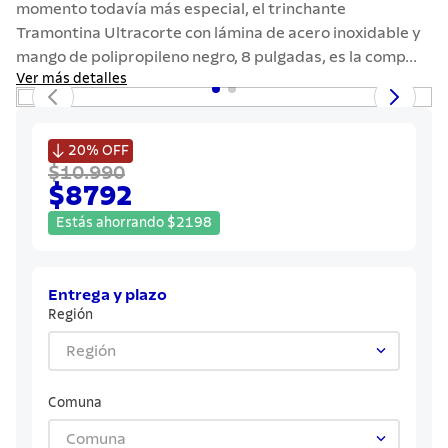
momento todavía más especial, el trinchante
7
.
solar
Tramontina Ultracorte con lámina de acero inoxidable y
8
.
cuchillo
mango de polipropileno negro, 8 pulgadas, es la comp...
Ver más detalles
9
.
442
10
.
termo

20%
OFF
$10.990
$8792
Estás ahorrando
$
2198
Entrega y plazo
Región
Región
Comuna
Comuna