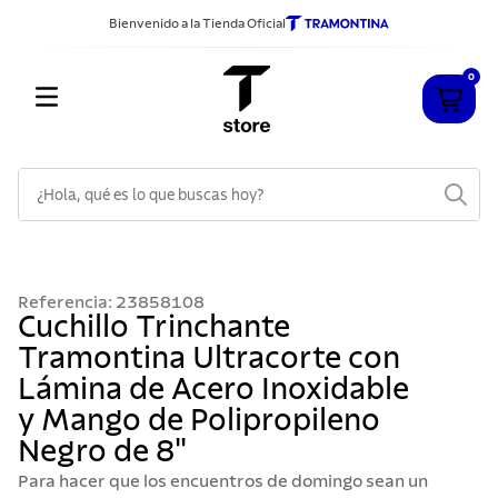
Bienvenido a la Tienda Oficial
0
¿Hola, qué es lo que buscas hoy?
TÉRMINOS MÁS BUSCADOS
1
.
cuchillos
Referencia
:
23858108
2
.
sarten
Cuchillo Trinchante
Tramontina Ultracorte con
3
.
cubiertos
Lámina de Acero Inoxidable
4
.
ollas
y Mango de Polipropileno
5
.
acero inoxidable
Negro de 8"
6
.
grano
Para hacer que los encuentros de domingo sean un