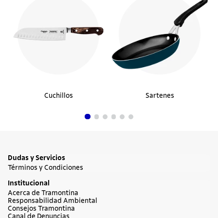
Tomacorriente de Acople Industrial 3P+T
16 A 220-250 V CA 9 H Tramontina
$19.990
Comprar ahora