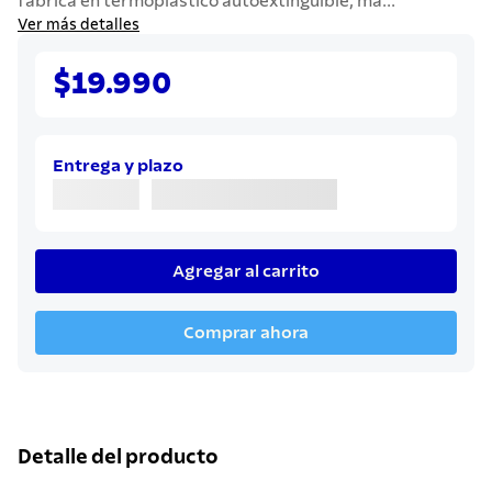
fabrica en termoplástico autoextinguible, ma...
7
.
solar
Ver más detalles
8
.
cuchillo
$19.990
9
.
442
10
.
termo
Entrega y plazo
Agregar al carrito
Comprar ahora
Detalle del producto