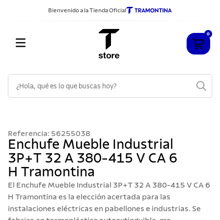
Bienvenido a la Tienda Oficial
0
¿Hola, qué es lo que buscas hoy?
TÉRMINOS MÁS BUSCADOS
1
.
cuchillos
Referencia
:
56255038
2
.
sarten
Enchufe Mueble Industrial
3P+T 32 A 380-415 V CA 6
3
.
cubiertos
H Tramontina
4
.
ollas
El Enchufe Mueble Industrial 3P+T 32 A 380-415 V CA 6
5
.
acero inoxidable
H Tramontina es la elección acertada para las
instalaciones eléctricas en pabellones e industrias. Se
6
.
grano