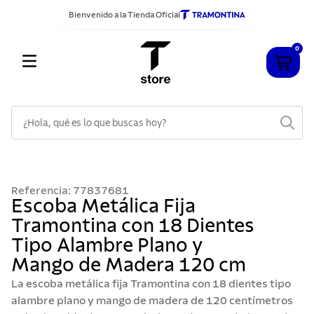
Bienvenido a la Tienda Oficial
0
¿Hola, qué es lo que buscas hoy?
TÉRMINOS MÁS BUSCADOS
1
.
cuchillos
Referencia
:
77837681
2
.
sarten
Escoba Metálica Fija
Tramontina con 18 Dientes
3
.
cubiertos
Tipo Alambre Plano y
4
.
acero inoxidable
Mango de Madera 120 cm
5
.
ollas
La escoba metálica fija Tramontina con 18 dientes tipo
6
.
grano
alambre plano y mango de madera de 120 centímetros