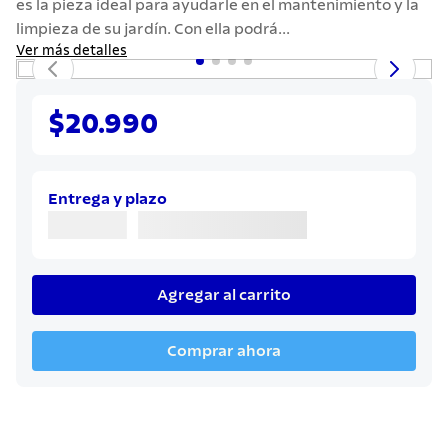
es la pieza ideal para ayudarle en el mantenimiento y la
7
.
cuchillo
limpieza de su jardín. Con ella podrá...
8
.
solar
Ver más detalles
9
.
termo
10
.
allegra
$20.990
Entrega y plazo
Agregar al carrito
Comprar ahora