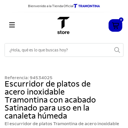
Bienvenido a la Tienda Oficial
0
¿Hola, qué es lo que buscas hoy?
TÉRMINOS MÁS BUSCADOS
1
.
cuchillos
Referencia
:
94534025
2
.
sarten
Escurridor de platos de
acero inoxidable
3
.
cubiertos
Tramontina con acabado
4
.
ollas
Satinado para uso en la
5
.
acero inoxidable
canaleta húmeda
6
.
grano
El escurridor de platos Tramontina de acero inoxidable