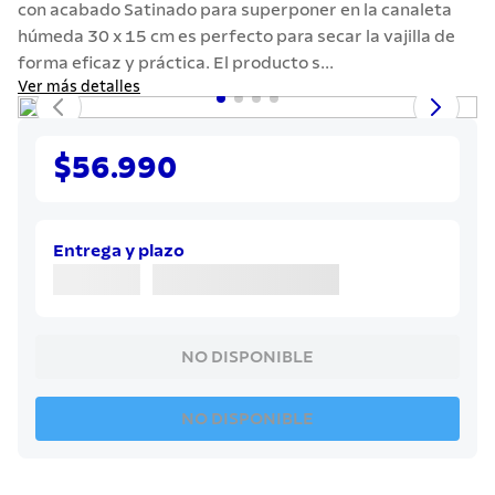
con acabado Satinado para superponer en la canaleta
7
.
solar
húmeda 30 x 15 cm es perfecto para secar la vajilla de
8
.
cuchillo
forma eficaz y práctica. El producto s...
Ver más detalles
9
.
442
10
.
termo
$56.990
Entrega y plazo
NO DISPONIBLE
NO DISPONIBLE