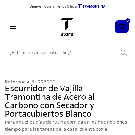
Bienvenido a la Tienda Oficial
0
¿Hola, qué es lo que buscas hoy?
TÉRMINOS MÁS BUSCADOS
1
.
cuchillos
Referencia
:
61536200
2
.
sarten
Escurridor de Vajilla
Tramontina de Acero al
3
.
cubiertos
Carbono con Secador y
4
.
ollas
Portacubiertos Blanco
5
.
acero inoxidable
Para aquellos días de rutina corrida en los que no tienes
6
.
grano
tiempo para las tareas de la casa, cuenta con el