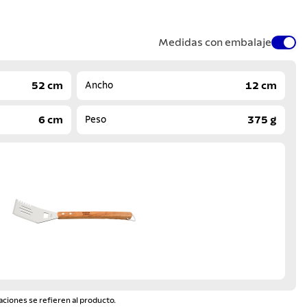
Medidas con embalaje
52 cm
12 cm
Ancho
6 cm
375 g
Peso
aciones se refieren al producto.