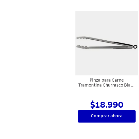
Pinza para Carne
Tramontina Churrasco Black
con Lámina en Acero
Inoxidable y Protección
Revestida de Goma Negra
$18.990
Comprar ahora