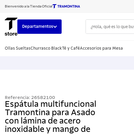
Bienvenido a la Tienda Oficial
¿Hola, qué es lo que b
Departamentos
TÉRMINOS
Ollas Sueltas
Churrasco Black
Té y Café
Accesorios para Mesa
1
.
cuchillo
2
.
sarten
3
.
cubiert
4
.
ollas
5
.
acero i
Referencia
:
26582100
6
.
grano
Espátula multifuncional
Tramontina para Asado
7
.
442
con lámina de acero
8
.
solar
inoxidable y mango de
9
.
cuchillo