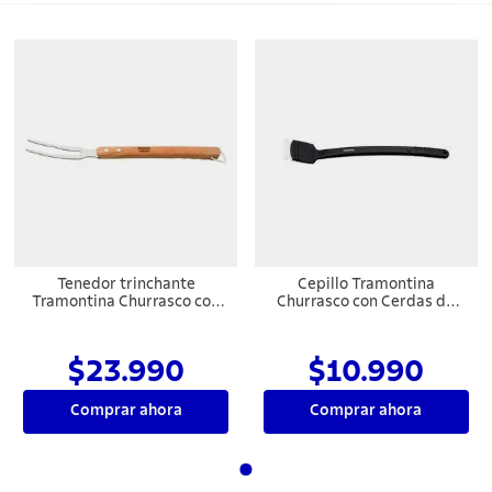
Tenedor trinchante
Cepillo Tramontina
Tramontina Churrasco con
Churrasco con Cerdas de
lámina de acero inoxidable
Acero Inoxidable y Mango
y mango de madera 49,5
de Polipropileno Negro 44
cm
cm
$23.990
$10.990
Comprar ahora
Comprar ahora