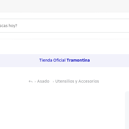
uscas hoy?
 MÁS BUSCADOS
s
Tienda Oficial
Tramontina
os
Asado
Utensilios y Accesorios
noxidable