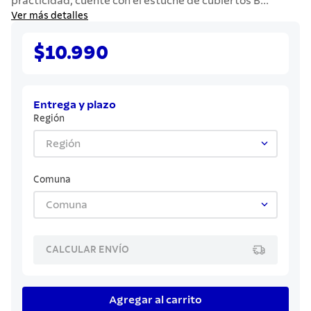
practicidad, cuente con el estuche de cubiertos B...
7
.
solar
Ver más detalles
8
.
cuchillo
$10.990
9
.
442
10
.
termo
Entrega y plazo
Región
Región
Comuna
Comuna
CALCULAR ENVÍO
Agregar al carrito