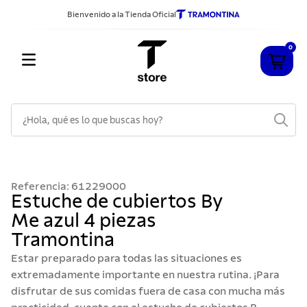
Bienvenido a la Tienda Oficial
0
¿Hola, qué es lo que buscas hoy?
TÉRMINOS MÁS BUSCADOS
1
.
cuchillos
Referencia
:
61229000
2
.
sarten
Estuche de cubiertos By
Me azul 4 piezas
3
.
cubiertos
Tramontina
4
.
ollas
Estar preparado para todas las situaciones es
5
.
acero inoxidable
extremadamente importante en nuestra rutina. ¡Para
disfrutar de sus comidas fuera de casa con mucha más
6
.
grano