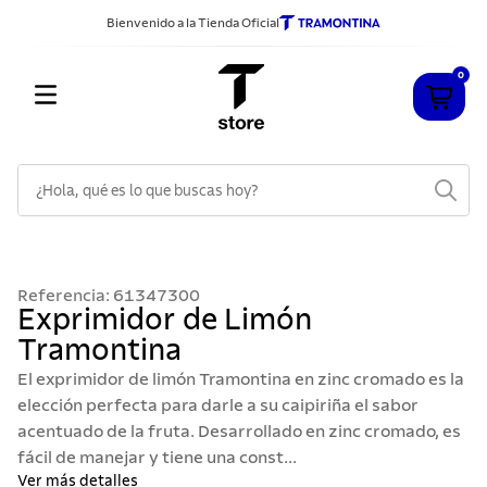
Bienvenido a la Tienda Oficial
0
¿Hola, qué es lo que buscas hoy?
TÉRMINOS MÁS BUSCADOS
1
.
cuchillos
Referencia
:
61347300
2
.
sarten
Exprimidor de Limón
Tramontina
3
.
cubiertos
El exprimidor de limón Tramontina en zinc cromado es la
4
.
ollas
elección perfecta para darle a su caipiriña el sabor
5
.
acero inoxidable
acentuado de la fruta. Desarrollado en zinc cromado, es
fácil de manejar y tiene una const...
6
.
grano
Ver más detalles