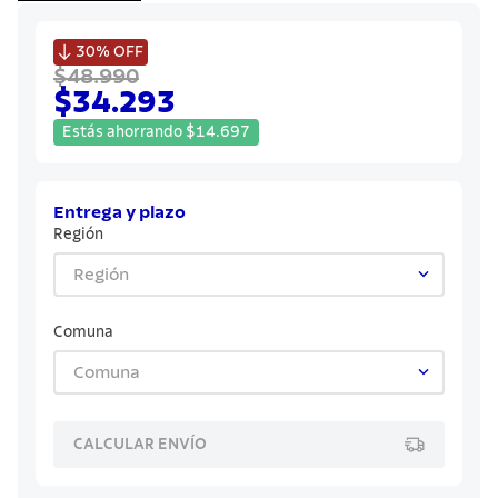
7
.
solar
8
.
cuchillo

30%
OFF
$48.990
9
.
442
$34.293
10
.
termo
Estás ahorrando
$
14
.
697
Entrega y plazo
Región
Región
Comuna
Comuna
CALCULAR ENVÍO