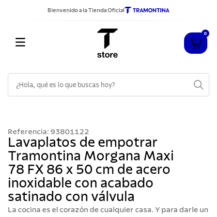
Bienvenido a la Tienda Oficial
0
¿Hola, qué es lo que buscas hoy?
TÉRMINOS MÁS BUSCADOS
1
.
cuchillos
Referencia
:
93801122
2
.
sarten
Lavaplatos de empotrar
Tramontina Morgana Maxi
3
.
cubiertos
78 FX 86 x 50 cm de acero
4
.
ollas
inoxidable con acabado
5
.
acero inoxidable
satinado con válvula
6
.
grano
La cocina es el corazón de cualquier casa. Y para darle un