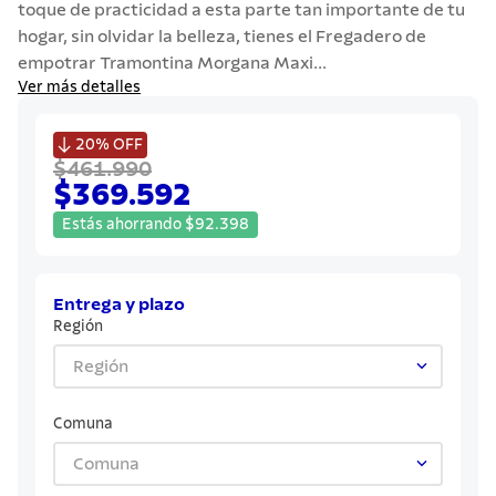
toque de practicidad a esta parte tan importante de tu
7
.
442
hogar, sin olvidar la belleza, tienes el Fregadero de
8
.
solar
empotrar Tramontina Morgana Maxi...
Ver más detalles
9
.
cuchillo
10
.
termo

20%
OFF
$461.990
$369.592
Estás ahorrando
$
92
.
398
Entrega y plazo
Región
Región
Comuna
Comuna