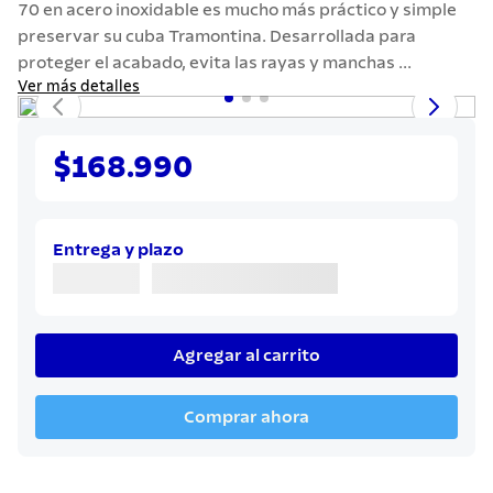
70 en acero inoxidable es mucho más práctico y simple
7
.
442
preservar su cuba Tramontina. Desarrollada para
8
.
solar
proteger el acabado, evita las rayas y manchas ...
Ver más detalles
9
.
cuchillo
10
.
termo
$168.990
Entrega y plazo
Agregar al carrito
Comprar ahora