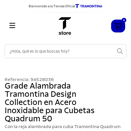
Bienvenido a la Tienda Oficial
0
¿Hola, qué es lo que buscas hoy?
TÉRMINOS MÁS BUSCADOS
1
.
cuchillos
Referencia
:
94528036
2
.
sarten
Grade Alambrada
Tramontina Design
3
.
cubiertos
Collection en Acero
4
.
ollas
Inoxidable para Cubetas
5
.
acero inoxidable
Quadrum 50
6
.
grano
Con la reja alambrada para cuba Tramontina Quadrum