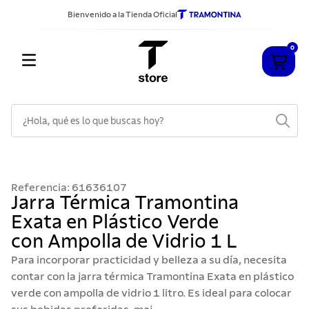
Bienvenido a la Tienda Oficial
0
¿Hola, qué es lo que buscas hoy?
TÉRMINOS MÁS BUSCADOS
1
.
cuchillos
Referencia
:
61636107
2
.
sarten
Jarra Térmica Tramontina
Exata en Plástico Verde
3
.
cubiertos
con Ampolla de Vidrio 1 L
4
.
ollas
Para incorporar practicidad y belleza a su día, necesita
5
.
acero inoxidable
contar con la jarra térmica Tramontina Exata en plástico
verde con ampolla de vidrio 1 litro. Es ideal para colocar
6
.
442