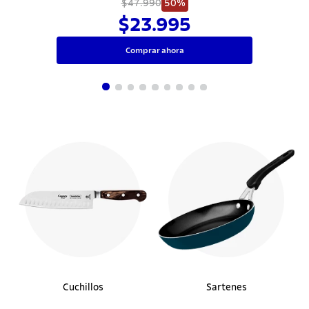
$47.990
50%
$23.995
Comprar ahora
Cuchillos
Sartenes