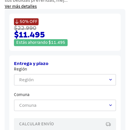
sus bebidas preferidas, mej...
7
.
grano
Ver más detalles
8
.
solar

50%
OFF
9
.
cuchillo
$22.990
$11.495
10
.
termo
Estás ahorrando
$
11
.
495
Entrega y plazo
Región
Región
Comuna
Comuna
CALCULAR ENVÍO