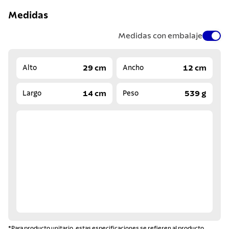
Medidas
Medidas con embalaje
29 cm
12 cm
Alto
Ancho
14 cm
539 g
Largo
Peso
*Para producto unitario, estas especificaciones se refieren al producto.