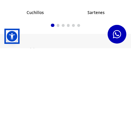
Cuchillos
Sartenes
Dudas y Servicios
Términos y Condiciones
Institucional
Acerca de Tramontina
Responsabilidad Ambiental
Consejos Tramontina
Canal de Denuncias
Conozca Tramontina
Nuestra Historia
Sustentabilidad
Certificados y Apoyadores
Nuestras Fábricas
Tiendas Oficiales
Presencia Global
Trabaje en Tramontina