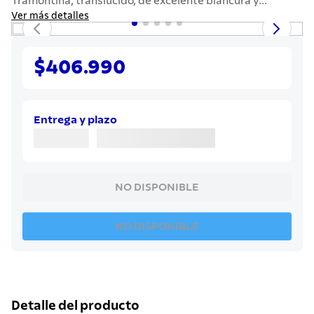
Tramontina, translúcido, de excelente blancura y...
7
.
442
Ver más detalles
8
.
solar
9
.
cuchillo
$406.990
10
.
allegra
Entrega y plazo
NO DISPONIBLE
NO DISPONIBLE
Detalle del producto