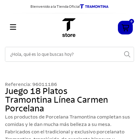
Bienvenido a la Tienda Oficial
0
¿Hola, qué es lo que buscas hoy?
TÉRMINOS MÁS BUSCADOS
1
.
cuchillos
Referencia
:
96011186
2
.
sarten
Juego 18 Platos
Tramontina Línea Carmen
3
.
cubiertos
Porcelana
4
.
ollas
Los productos de Porcelana Tramontina completan sus
5
.
acero inoxidable
comidas y le dan mucha más belleza a su mesa.
Fabricados con el tradicional y exclusivo porcelanato
6
.
grano