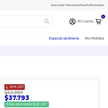
Acerca de Tramontina
Para Profesionales
0
Mi Cuenta
Especial Jardinería
Mis Pedidos

30%
OFF
$53.990
$37.793
Estás ahorrando
$
16
.
197