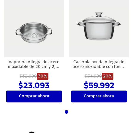
Vaporera Allegra de acero
Cacerola honda Allegra de
inoxidable de 20 cm y 2,2 l
acero inoxidable con fondo
Tramontina
triple y tapa de vidrio de 24
$32.990
30%
cm y 5,7 L Tramontina
$74.990
20%
$23.093
$59.992
Comprar ahora
Comprar ahora