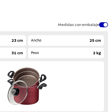
Medidas con embalaje
23 cm
25 cm
Ancho
31 cm
2 kg
Peso