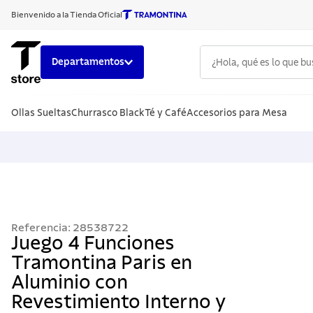
Bienvenido a la Tienda Oficial
¿Hola, qué es lo que b
Departamentos
TÉRMINOS
Ollas Sueltas
Churrasco Black
Té y Café
Accesorios para Mesa
1
.
cuchillo
2
.
sarten
3
.
cubiert
4
.
ollas
5
.
acero i
Referencia
:
28538722
6
.
grano
Juego 4 Funciones
Tramontina Paris en
7
.
solar
Aluminio con
8
.
cuchillo
Revestimiento Interno y
9
.
442