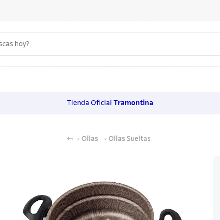
uscas hoy?
 MÁS BUSCADOS
s
Tienda Oficial
Tramontina
os
Ollas
Ollas Sueltas
noxidable