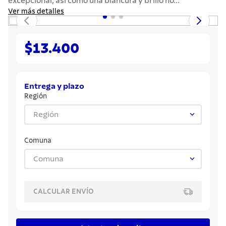
excepcional, así como una blancura y brillo no...
7
.
442
Ver más detalles
8
.
solar
9
.
cuchillo
$13.400
10
.
termo
Entrega y plazo
Región
Región
Comuna
Comuna
CALCULAR ENVÍO