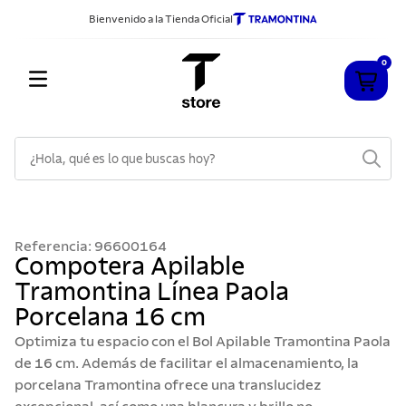
Bienvenido a la Tienda Oficial
0
¿Hola, qué es lo que buscas hoy?
TÉRMINOS MÁS BUSCADOS
1
.
cuchillos
Referencia
:
96600164
2
.
sarten
Compotera Apilable
Tramontina Línea Paola
3
.
cubiertos
Porcelana 16 cm
4
.
ollas
Optimiza tu espacio con el Bol Apilable Tramontina Paola
5
.
acero inoxidable
de 16 cm. Además de facilitar el almacenamiento, la
porcelana Tramontina ofrece una translucidez
6
.
grano