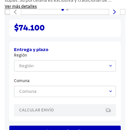
sopas. Su porcelana es exclusiva y tradicional de ...
7
.
442
Ver más detalles
8
.
solar
9
.
cuchillo
$74.100
10
.
termo
Entrega y plazo
Región
Región
Comuna
Comuna
CALCULAR ENVÍO