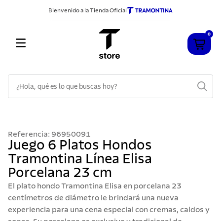
Bienvenido a la Tienda Oficial
0
¿Hola, qué es lo que buscas hoy?
TÉRMINOS MÁS BUSCADOS
1
.
cuchillos
Referencia
:
96950091
2
.
sarten
Juego 6 Platos Hondos
Tramontina Línea Elisa
3
.
cubiertos
Porcelana 23 cm
4
.
ollas
El plato hondo Tramontina Elisa en porcelana 23
5
.
acero inoxidable
centímetros de diámetro le brindará una nueva
experiencia para una cena especial con cremas, caldos y
6
.
grano