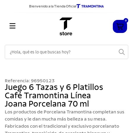
Bienvenido a la Tienda Oficial
0
¿Hola, qué es lo que buscas hoy?
TÉRMINOS MÁS BUSCADOS
1
.
cuchillos
Referencia
:
96950123
2
.
sarten
Juego 6 Tazas y 6 Platillos
Café Tramontina Línea
3
.
cubiertos
Joana Porcelana 70 ml
4
.
ollas
Los productos de Porcelana Tramontina completan sus
5
.
acero inoxidable
comidas y le dan mucha más belleza a su mesa.
Fabricados con el tradicional y exclusivo porcelanato
6
.
grano