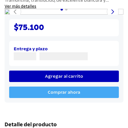
Tramontina, translúcido, de excelente blancura y...
7
.
solar
Ver más detalles
8
.
cuchillo
9
.
442
$75.100
10
.
termo
Entrega y plazo
Agregar al carrito
Comprar ahora
Detalle del producto