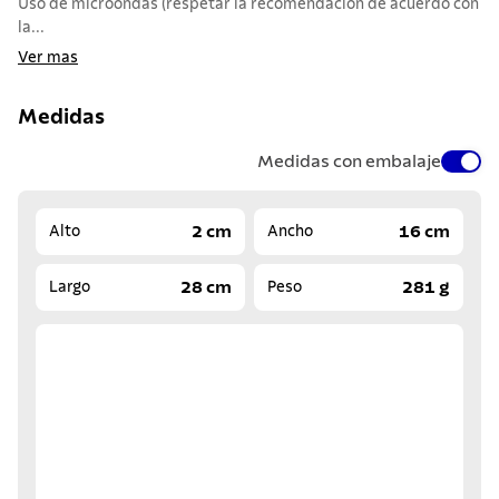
Uso de microondas (respetar la recomendación de acuerdo con
la...
Ver mas
Medidas
Medidas con embalaje
2 cm
16 cm
Alto
Ancho
28 cm
281 g
Largo
Peso