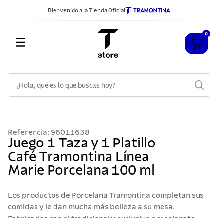
Bienvenido a la Tienda Oficial
0
¿Hola, qué es lo que buscas hoy?
TÉRMINOS MÁS BUSCADOS
1
.
cuchillos
Referencia
:
96011638
2
.
sarten
Juego 1 Taza y 1 Platillo
Café Tramontina Línea
3
.
cubiertos
Marie Porcelana 100 ml
4
.
ollas
5
.
acero inoxidable
Los productos de Porcelana Tramontina completan sus
comidas y le dan mucha más belleza a su mesa.
6
.
grano