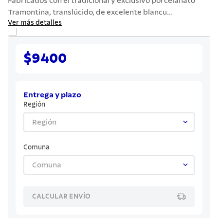
Fabricados con el tradicional y exclusivo porcelanato
7
.
solar
Tramontina, translúcido, de excelente blancu...
8
.
cuchillo
Ver más detalles
9
.
442
$9400
10
.
termo
Entrega y plazo
Región
Región
Comuna
Comuna
CALCULAR ENVÍO