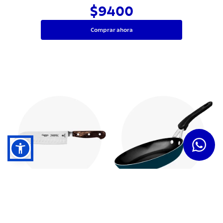
$9400
Comprar ahora
Cuchillos
Sartenes