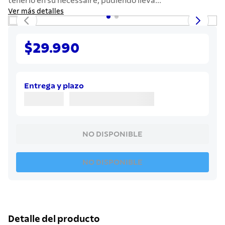
tenerlo en su necessaire, pudiendo lleva...
7
.
solar
Ver más detalles
8
.
cuchillo
9
.
442
$29.990
10
.
termo
Entrega y plazo
NO DISPONIBLE
NO DISPONIBLE
Detalle del producto