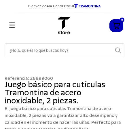
Bienvenido a la Tienda Oficial
0
¿Hola, qué es lo que buscas hoy?
TÉRMINOS MÁS BUSCADOS
1
.
cuchillos
Referencia
:
25999060
2
.
sarten
Juego básico para cutículas
Tramontina de acero
3
.
cubiertos
inoxidable, 2 piezas.
4
.
ollas
El juego básico para cutículas Tramontina de acero
5
.
acero inoxidable
inoxidable, 2 piezas va a garantizar alto desempeño y
calidad en el momento de hacer las uñas. Perfecto para
6
.
grano