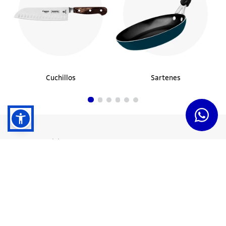
Cuchillos
Sartenes
Dudas y Servicios
Términos y Condiciones
Institucional
Acerca de Tramontina
Responsabilidad Ambiental
Consejos Tramontina
Canal de Denuncias
Conozca Tramontina