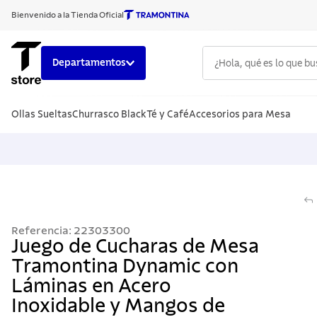
Bienvenido a la Tienda Oficial
¿Hola, qué es lo que b
Departamentos
TÉRMINOS
Ollas Sueltas
Churrasco Black
Té y Café
Accesorios para Mesa
1
.
cuchillo
2
.
sarten
3
.
cubiert
4
.
ollas
5
.
acero i
Referencia
:
22303300
6
.
grano
Juego de Cucharas de Mesa
Tramontina Dynamic con
7
.
solar
Láminas en Acero
8
.
cuchillo
Inoxidable y Mangos de
9
.
442