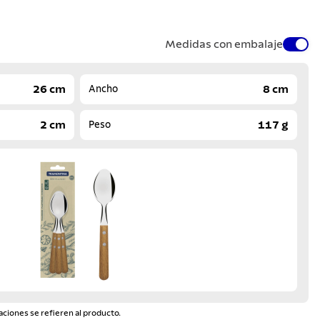
Medidas con embalaje
26 cm
8 cm
Ancho
2 cm
117 g
Peso
aciones se refieren al producto.