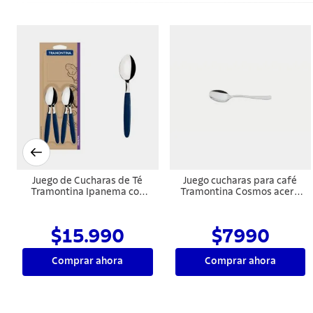
Juego de Cucharas de Té
Juego cucharas para café
Tramontina Ipanema con
Tramontina Cosmos acero
Láminas de Acero
inoxidable 6 pzas.
Inoxidable y Mangos de
Polipropileno Azul 12 Piezas
$15.990
$7990
Comprar ahora
Comprar ahora