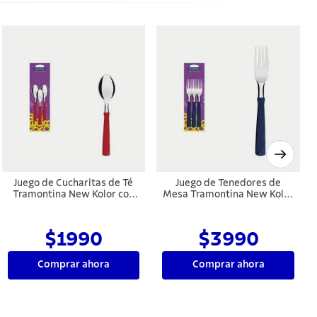
Juego de Cucharitas de Té
Juego de Tenedores de
Tramontina New Kolor con
Mesa Tramontina New Kolor
Láminas de Acero
con Láminas en Acero
Inoxidable y Mangos de
Inoxidable y Mangos de
Polipropileno Rojo 3 Piezas
Polipropileno Azul 3 Piezas
$1990
$3990
Comprar ahora
Comprar ahora