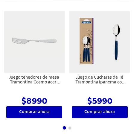
Juego tenedores de mesa
Juego de Cucharas de Té
Tramontina Cosmo acero
Tramontina Ipanema con
inoxidable 3 pzas.
Láminas de Acero
Inoxidable y Mangos de
Polipropileno Azul 3 Piezas
$8990
$5990
Comprar ahora
Comprar ahora