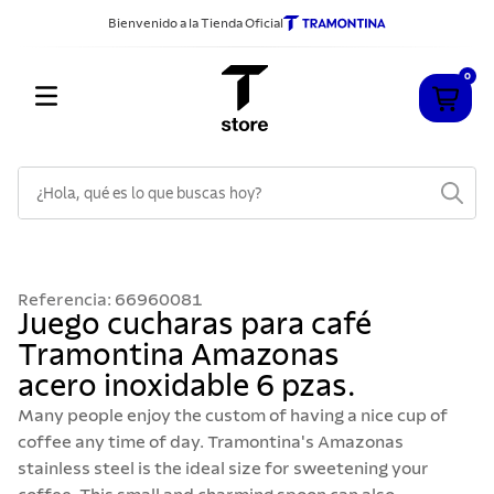
Bienvenido a la Tienda Oficial
0
¿Hola, qué es lo que buscas hoy?
TÉRMINOS MÁS BUSCADOS
1
.
cuchillos
Referencia
:
66960081
2
.
sarten
Juego cucharas para café
Tramontina Amazonas
3
.
cubiertos
acero inoxidable 6 pzas.
4
.
ollas
Many people enjoy the custom of having a nice cup of
5
.
acero inoxidable
coffee any time of day. Tramontina's Amazonas
stainless steel is the ideal size for sweetening your
6
.
grano