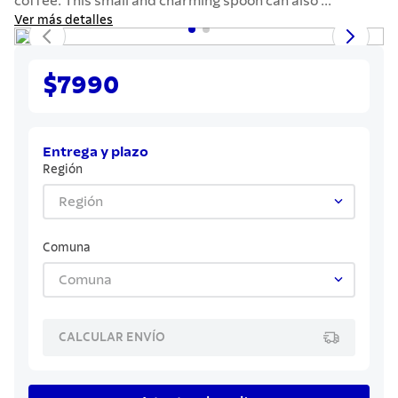
coffee. This small and charming spoon can also ...
7
.
442
Ver más detalles
8
.
solar
9
.
cuchillo
$7990
10
.
allegra
Entrega y plazo
Región
Región
Comuna
Comuna
CALCULAR ENVÍO