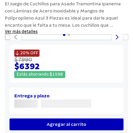
7
.
442
El Juego de Cuchillos para Asado Tramontina Ipanema
con Láminas de Acero Inoxidable y Mangos de
8
.
solar
Polipropileno Azul 3 Piezas es ideal para darle aquel
9
.
cuchillo
encanto que le falta a tu mesa. Los cuchillos que ...
Ver más detalles
10
.
allegra

20%
OFF
$7990
$6392
Estás ahorrando
$
1598
Entrega y plazo
Agregar al carrito