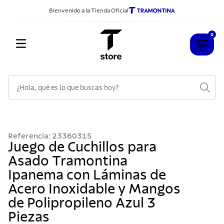
Bienvenido a la Tienda Oficial
0
¿Hola, qué es lo que buscas hoy?
TÉRMINOS MÁS BUSCADOS
1
.
cuchillos
Referencia
:
23360315
2
.
sarten
Juego de Cuchillos para
Asado Tramontina
3
.
cubiertos
Ipanema con Láminas de
4
.
ollas
Acero Inoxidable y Mangos
5
.
acero inoxidable
de Polipropileno Azul 3
6
.
grano
Piezas