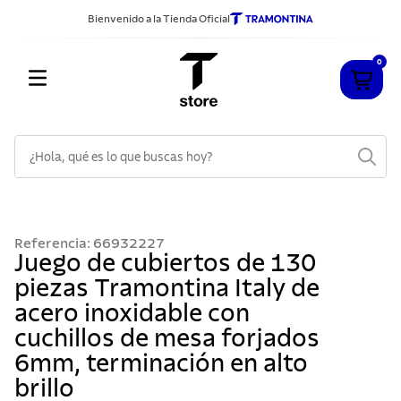
Bienvenido a la Tienda Oficial
0
¿Hola, qué es lo que buscas hoy?
TÉRMINOS MÁS BUSCADOS
1
.
cuchillos
Referencia
:
66932227
2
.
sarten
Juego de cubiertos de 130
piezas Tramontina Italy de
3
.
cubiertos
acero inoxidable con
4
.
ollas
cuchillos de mesa forjados
5
.
acero inoxidable
6mm, terminación en alto
6
.
grano
brillo