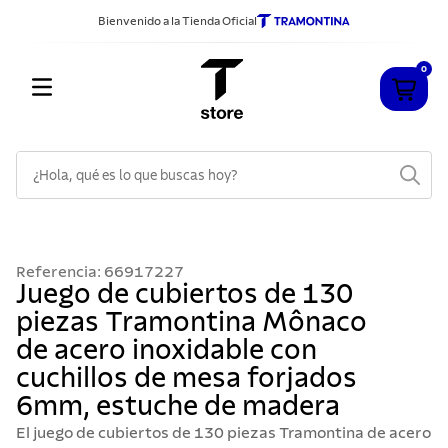
Bienvenido a la Tienda Oficial
0
¿Hola, qué es lo que buscas hoy?
TÉRMINOS MÁS BUSCADOS
1
.
cuchillos
Referencia
:
66917227
2
.
sarten
Juego de cubiertos de 130
piezas Tramontina Mônaco
3
.
cubiertos
de acero inoxidable con
4
.
ollas
cuchillos de mesa forjados
5
.
acero inoxidable
6mm, estuche de madera
6
.
grano
El juego de cubiertos de 130 piezas Tramontina de acero