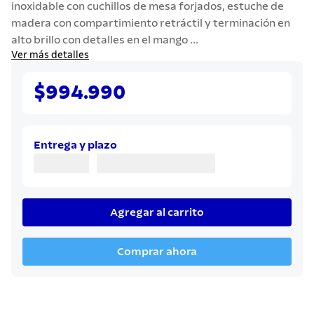
inoxidable con cuchillos de mesa forjados, estuche de
7
.
solar
madera con compartimiento retráctil y terminación en
8
.
cuchillo
alto brillo con detalles en el mango ...
Ver más detalles
9
.
442
10
.
termo
$994.990
Entrega y plazo
Agregar al carrito
Comprar ahora