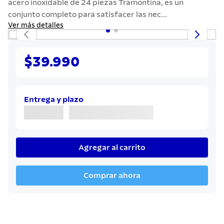
acero inoxidable de 24 piezas Tramontina, es un
7
.
442
conjunto completo para satisfacer las nec...
8
.
solar
Ver más detalles
9
.
cuchillo
10
.
termo
$39.990
Entrega y plazo
Agregar al carrito
Comprar ahora