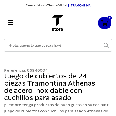
Bienvenido a la Tienda Oficial
0
¿Hola, qué es lo que buscas hoy?
TÉRMINOS MÁS BUSCADOS
1
.
cuchillos
Referencia
:
66940004
2
.
sarten
Juego de cubiertos de 24
piezas Tramontina Athenas
3
.
cubiertos
de acero inoxidable con
4
.
ollas
cuchillos para asado
5
.
acero inoxidable
¡Siempre tenga productos de buen gusto en su cocina! El
6
.
grano
juego de cubiertos con cuchillos para asado Athenas de