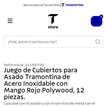
Bienvenido a la Tienda Oficial
0
¿Hola, qué es lo que buscas hoy?
TÉRMINOS MÁS BUSCADOS
1
.
cuchillos
Referencia
:
21199709
2
.
sarten
Juego de Cubiertos para
Asado Tramontina de
3
.
cubiertos
Acero Inoxidable con
4
.
ollas
Mango Rojo Polywood, 12
5
.
acero inoxidable
piezas.
6
.
grano
Lúzcase con el asado y con el servicio de mesa con el