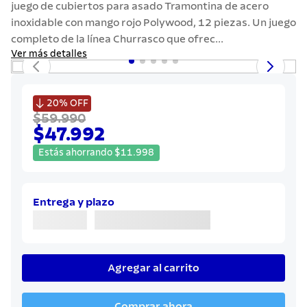
juego de cubiertos para asado Tramontina de acero
7
.
solar
inoxidable con mango rojo Polywood, 12 piezas. Un juego
8
.
cuchillo
completo de la línea Churrasco que ofrec...
Ver más detalles
9
.
442
10
.
termo

20%
OFF
$59.990
$47.992
Estás ahorrando
$
11
.
998
Entrega y plazo
Agregar al carrito
Comprar ahora