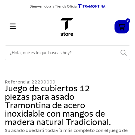
Bienvenido a la Tienda Oficial
0
¿Hola, qué es lo que buscas hoy?
TÉRMINOS MÁS BUSCADOS
1
.
cuchillos
Referencia
:
22299009
2
.
sarten
Juego de cubiertos 12
piezas para asado
3
.
cubiertos
Tramontina de acero
4
.
acero inoxidable
inoxidable con mangos de
5
.
ollas
madera natural Tradicional.
6
.
grano
Su asado quedará todavía más completo con el juego de