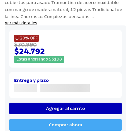
cubiertos para asado Tramontina de acero inoxidable
7
.
cuchillo
con mango de madera natural, 12 piezas Tradicional de
8
.
solar
la línea Churrasco. Con piezas pensadas ...
Ver más detalles
9
.
termo
10
.
allegra

20%
OFF
$30.990
$24.792
Estás ahorrando
$
6198
Entrega y plazo
Agregar al carrito
Comprar ahora