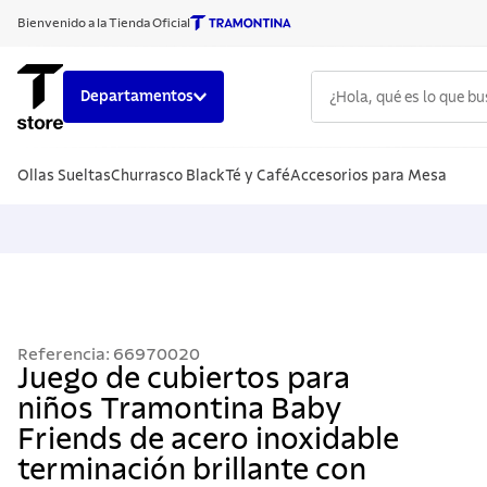
Bienvenido a la Tienda Oficial
¿Hola, qué es lo que b
Departamentos
TÉRMINOS
Ollas Sueltas
Churrasco Black
Té y Café
Accesorios para Mesa
1
.
cuchillo
2
.
sarten
3
.
cubiert
4
.
ollas
5
.
acero i
Referencia
:
66970020
6
.
grano
Juego de cubiertos para
niños Tramontina Baby
7
.
442
Friends de acero inoxidable
8
.
solar
terminación brillante con
9
.
cuchillo