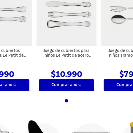
 cubiertos
Juego de cubiertos para
Juego de cub
 Le Petit de
niños Le Petit de acero
niños Tramo
idable opción
inoxidable de 3 piezas
Friends de ace
 brillante con
Tramontina
terminación b
lto relieve 2
dibujo en al
990
$10.990
$7
ezas
pie
ar ahora
Comprar ahora
Comprar