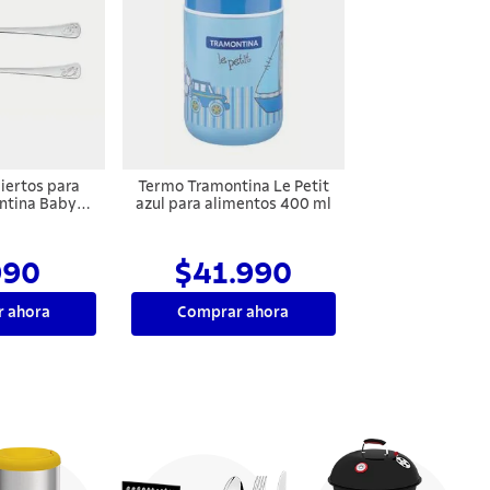
iertos para
Termo Tramontina Le Petit
ntina Baby
azul para alimentos 400 ml
ro inoxidable
rillante con
to relieve 2
990
$41.990
zas
 ahora
Comprar ahora