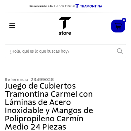
Bienvenido a la Tienda Oficial
0
¿Hola, qué es lo que buscas hoy?
TÉRMINOS MÁS BUSCADOS
1
.
cuchillos
Referencia
:
23499028
2
.
sarten
Juego de Cubiertos
Tramontina Carmel con
3
.
cubiertos
Láminas de Acero
4
.
ollas
Inoxidable y Mangos de
5
.
acero inoxidable
Polipropileno Carmín
6
.
grano
Medio 24 Piezas