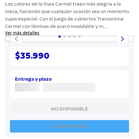
7
.
solar
Los colores de la línea Carmel traen más alegría a la
mesa, haciendo que cualquier ocasión sea un momento
8
.
cuchillo
superespecial. Con el juego de cubiertos Tramontina
9
.
442
Carmel con láminas de acero inoxidable y m...
Ver más detalles
10
.
termo
$35.990
Entrega y plazo
NO DISPONIBLE
NO DISPONIBLE