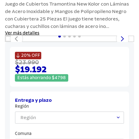
7
.
solar
Juego de Cubiertos Tramontina New Kolor con Láminas
de Acero Inoxidable y Mangos de Polipropileno Negro
8
.
cuchillo
con Cubiertera 25 Piezas El juego tiene tenedores,
9
.
442
cucharas y cuchillos con láminas de acero ino...
Ver más detalles
10
.
termo

20%
OFF
$23.990
$19.192
Estás ahorrando
$
4798
Entrega y plazo
Región
Región
Comuna