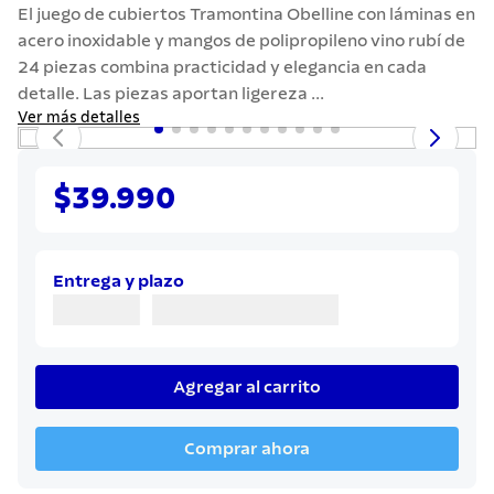
7
.
solar
El juego de cubiertos Tramontina Obelline con láminas en
acero inoxidable y mangos de polipropileno vino rubí de
8
.
cuchillo
24 piezas combina practicidad y elegancia en cada
9
.
442
detalle. Las piezas aportan ligereza ...
Ver más detalles
10
.
termo
$39.990
Entrega y plazo
Agregar al carrito
Comprar ahora