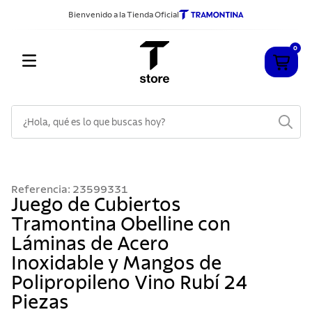
Bienvenido a la Tienda Oficial
0
¿Hola, qué es lo que buscas hoy?
TÉRMINOS MÁS BUSCADOS
1
.
cuchillos
Referencia
:
23599331
2
.
sarten
Juego de Cubiertos
Tramontina Obelline con
3
.
cubiertos
Láminas de Acero
4
.
ollas
Inoxidable y Mangos de
5
.
acero inoxidable
Polipropileno Vino Rubí 24
6
.
grano
Piezas