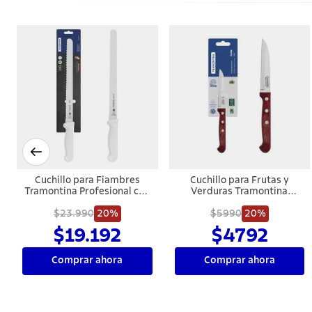
Cuchillo para Fiambres
Cuchillo para Frutas y
Tramontina Profesional con
Verduras Tramontina
Lámina de Acero Inoxidable
Polywood con Lámina de
y Mango de Polipropileno
$23.990
20%
Acero Inoxidable y Mango
$5990
20%
Blanco 12"
de Madera Tratada Rojo 3"
$19.192
$4792
Comprar ahora
Comprar ahora