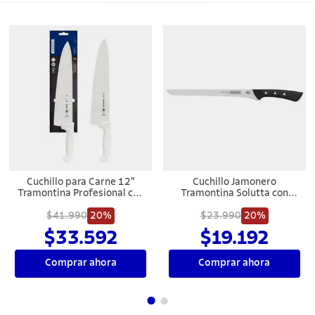
Cuchillo para Carne 12"
Cuchillo Jamonero
Tramontina Profesional con
Tramontina Solutta con
Lámina en Acero Inoxidable
Lámina en Acero Inoxidable
y Mango en Polipropileno
$41.990
20%
y Mango en Policarbonato y
$23.990
20%
Blanco
Fibra de Vidrio 10" Negro
$33.592
$19.192
Comprar ahora
Comprar ahora