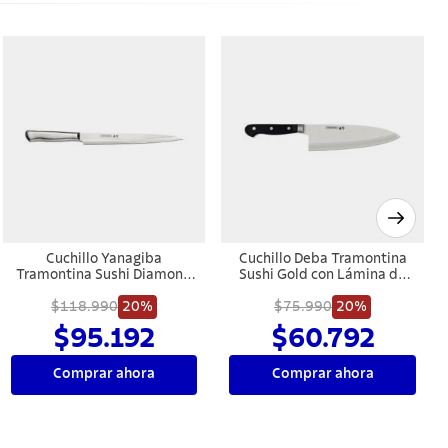
Cuchillo Yanagiba
Cuchillo Deba Tramontina
Tramontina Sushi Diamond
Sushi Gold con Lámina de
con Lámina y Mango de
Acero Inoxidable y Mango
Acero Inoxidable 9"
$118.990
20%
de Policarbonato con Fibra
$75.990
20%
de Vidrio 8"
$95.192
$60.792
Comprar ahora
Comprar ahora