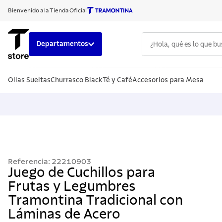
Bienvenido a la Tienda Oficial
¿Hola, qué es lo que b
Departamentos
TÉRMINOS
Ollas Sueltas
Churrasco Black
Té y Café
Accesorios para Mesa
1
.
cuchillo
2
.
sarten
3
.
cubiert
4
.
ollas
5
.
acero i
Referencia
:
22210903
6
.
442
Juego de Cuchillos para
Frutas y Legumbres
7
.
grano
Tramontina Tradicional con
8
.
solar
Láminas de Acero
9
.
cuchillo