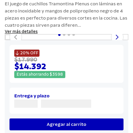
7
.
solar
El juego de cuchillos Tramontina Plenus con láminas en
acero inoxidable y mangos de polipropileno negro de 4
8
.
cuchillo
piezas es perfecto para diversos cortes en la cocina. Las
9
.
442
cuatro piezas sirven para diferen...
Ver más detalles
10
.
termo

20%
OFF
$17.990
$14.392
Estás ahorrando
$
3598
Entrega y plazo
Agregar al carrito