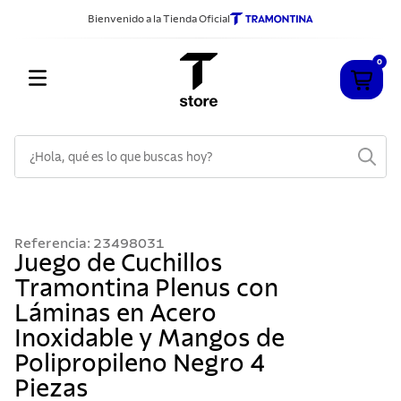
Bienvenido a la Tienda Oficial
0
¿Hola, qué es lo que buscas hoy?
TÉRMINOS MÁS BUSCADOS
1
.
cuchillos
Referencia
:
23498031
2
.
sarten
Juego de Cuchillos
Tramontina Plenus con
3
.
cubiertos
Láminas en Acero
4
.
ollas
Inoxidable y Mangos de
5
.
acero inoxidable
Polipropileno Negro 4
6
.
grano
Piezas