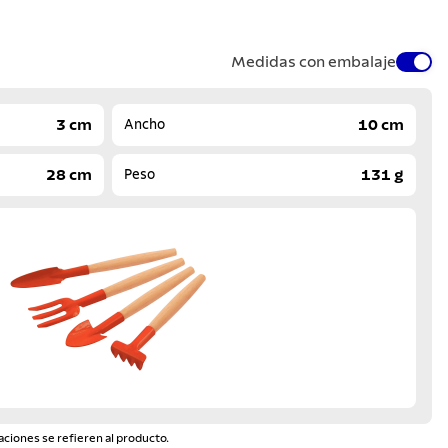
Medidas con embalaje
3 cm
10 cm
Ancho
28 cm
131 g
Peso
aciones se refieren al producto.