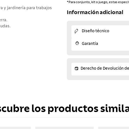
*Para conjunto, kit o juego, estas especi
ura y jardinería para trabajos
Información adicional
erra.
mudas.
Diseño técnico
Garantía
Derecho de Devolución d
scubre los productos simila