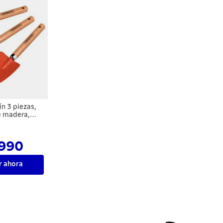
ín 3 piezas,
 madera,
plástico
.990
 ahora