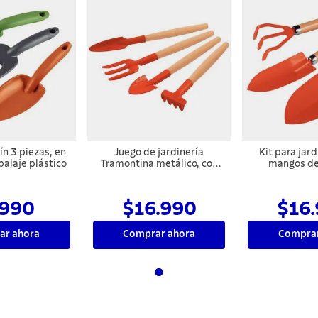
ín 3 piezas, en
Juego de jardinería
Kit para jard
balaje plástico
Tramontina metálico, con
mangos de
mango de madera, 4 piezas
embalaje 
990
$16.990
$16
ar ahora
Comprar ahora
Comprar