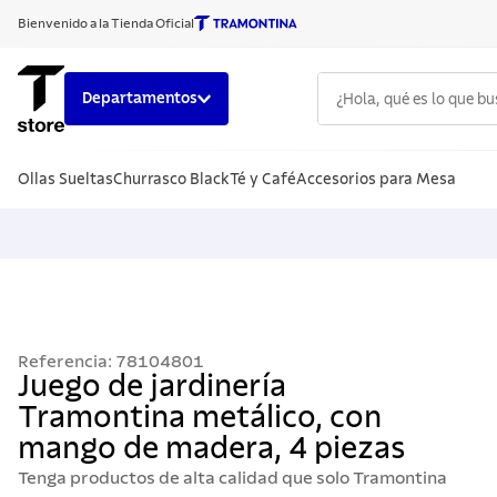
Bienvenido a la Tienda Oficial
¿Hola, qué es lo que b
Departamentos
TÉRMINOS
Ollas Sueltas
Churrasco Black
Té y Café
Accesorios para Mesa
1
.
cuchillo
2
.
sarten
3
.
cubiert
4
.
ollas
5
.
acero i
Referencia
:
78104801
6
.
grano
Juego de jardinería
Tramontina metálico, con
7
.
442
mango de madera, 4 piezas
8
.
solar
Tenga productos de alta calidad que solo Tramontina
9
.
cuchillo