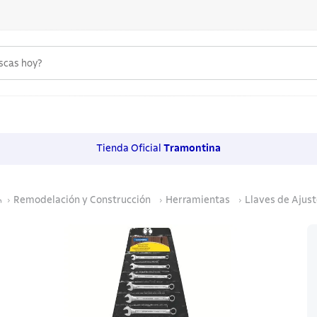
uscas hoy?
 MÁS BUSCADOS
s
Tienda Oficial
Tramontina
os
Remodelación y Construcción
Herramientas
Llaves de Ajust
noxidable