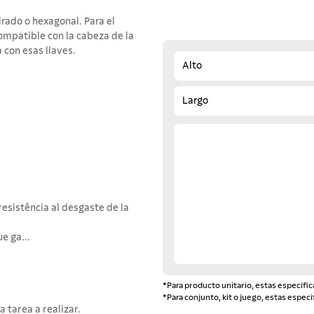
adrado o hexagonal. Para el
ompatible con la cabeza de la
 con esas llaves.
Alto
Largo
resistência al desgaste de la
e ga...
*Para producto unitario, estas especific
*Para conjunto, kit o juego, estas especi
 tarea a realizar.