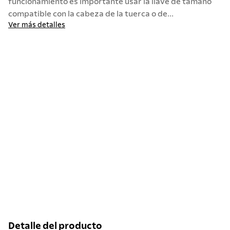
funcionamiento es importante usar la llave de tamaño
compatible con la cabeza de la tuerca o de...
10
.
termo
Ver más detalles
Detalle del producto