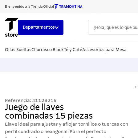
Bienvenido a la Tienda Oficial
¿Hola, qué es lo que b
Departamentos
TÉRMINOS
Ollas Sueltas
Churrasco Black
Té y Café
Accesorios para Mesa
1
.
cuchillo
2
.
sarten
3
.
cubiert
4
.
ollas
5
.
acero i
Referencia
:
41128215
6
.
grano
Juego de llaves
combinadas 15 piezas
7
.
solar
Llave ideal para ajustar y aflojar tornillos o tuercas con
8
.
cuchillo
perfil cuadrado o hexagonal. Para el perfecto
9
.
442