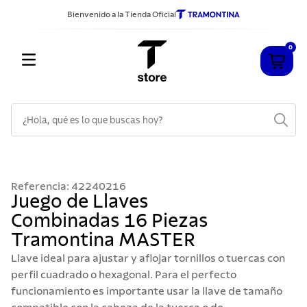
Bienvenido a la Tienda Oficial
0
¿Hola, qué es lo que buscas hoy?
TÉRMINOS MÁS BUSCADOS
1
.
cuchillos
Referencia
:
42240216
2
.
sarten
Juego de Llaves
Combinadas 16 Piezas
3
.
cubiertos
Tramontina MASTER
4
.
ollas
Llave ideal para ajustar y aflojar tornillos o tuercas con
5
.
acero inoxidable
perfil cuadrado o hexagonal. Para el perfecto
funcionamiento es importante usar la llave de tamaño
6
.
grano