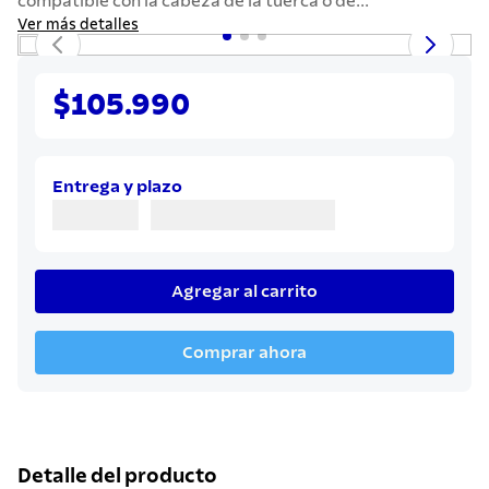
compatible con la cabeza de la tuerca o de...
7
.
442
Ver más detalles
8
.
solar
9
.
cuchillo
$105.990
10
.
termo
Entrega y plazo
Agregar al carrito
Comprar ahora
Detalle del producto