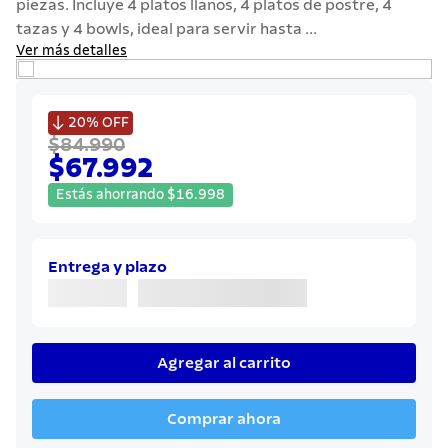
piezas. Incluye 4 platos llanos, 4 platos de postre, 4
7
.
solar
tazas y 4 bowls, ideal para servir hasta ...
8
.
cuchillo
Ver más detalles
9
.
442
10
.
termo

20%
OFF
$84.990
$67.992
Estás ahorrando
$
16
.
998
Entrega y plazo
Agregar al carrito
Comprar ahora