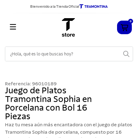
Bienvenido a la Tienda Oficial
0
¿Hola, qué es lo que buscas hoy?
TÉRMINOS MÁS BUSCADOS
1
.
cuchillos
Referencia
:
96010189
2
.
sarten
Juego de Platos
Tramontina Sophia en
3
.
cubiertos
Porcelana con Bol 16
4
.
ollas
Piezas
5
.
acero inoxidable
Haz tu mesa aún más encantadora con el juego de platos
6
.
grano
Tramontina Sophia de porcelana, compuesto por 16