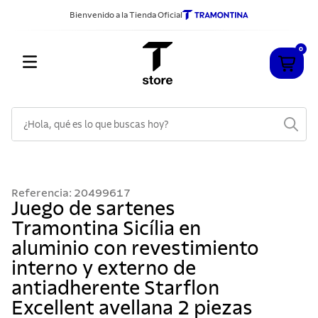
Bienvenido a la Tienda Oficial
0
¿Hola, qué es lo que buscas hoy?
TÉRMINOS MÁS BUSCADOS
1
.
cuchillos
Referencia
:
20499617
2
.
sarten
Juego de sartenes
Tramontina Sicília en
3
.
cubiertos
aluminio con revestimiento
4
.
ollas
interno y externo de
5
.
acero inoxidable
antiadherente Starflon
6
.
grano
Excellent avellana 2 piezas