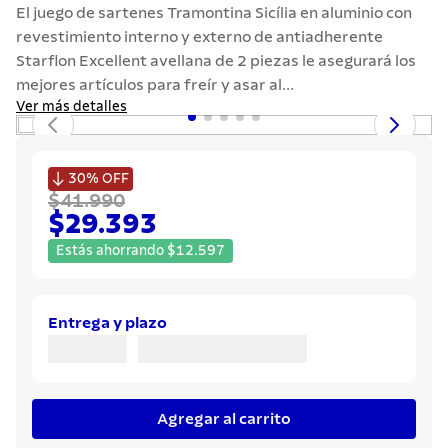
7
.
442
El juego de sartenes Tramontina Sicília en aluminio con
revestimiento interno y externo de antiadherente
8
.
solar
Starflon Excellent avellana de 2 piezas le asegurará los
9
.
cuchillo
mejores artículos para freír y asar al...
Ver más detalles
10
.
allegra

30%
OFF
$41.990
$29.393
Estás ahorrando
$
12
.
597
Entrega y plazo
Agregar al carrito