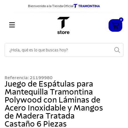
Bienvenido a la Tienda Oficial
0
¿Hola, qué es lo que buscas hoy?
TÉRMINOS MÁS BUSCADOS
1
.
cuchillos
Referencia
:
21199980
2
.
sarten
Juego de Espátulas para
Mantequilla Tramontina
3
.
cubiertos
Polywood con Láminas de
4
.
ollas
Acero Inoxidable y Mangos
5
.
acero inoxidable
de Madera Tratada
6
.
grano
Castaño 6 Piezas