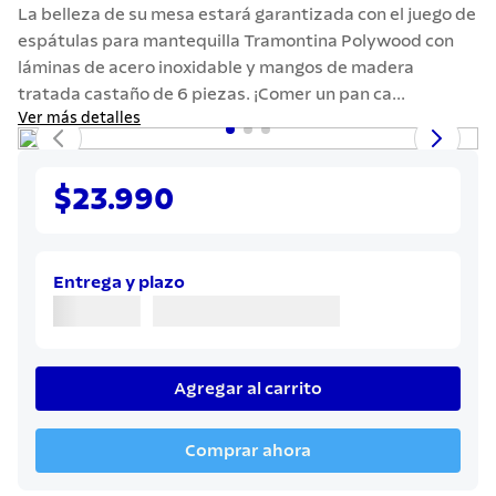
7
.
442
La belleza de su mesa estará garantizada con el juego de
espátulas para mantequilla Tramontina Polywood con
8
.
solar
láminas de acero inoxidable y mangos de madera
9
.
cuchillo
tratada castaño de 6 piezas. ¡Comer un pan ca...
Ver más detalles
10
.
allegra
$23.990
Entrega y plazo
Agregar al carrito
Comprar ahora