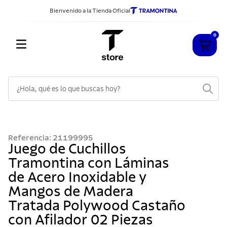
Bienvenido a la Tienda Oficial
0
¿Hola, qué es lo que buscas hoy?
TÉRMINOS MÁS BUSCADOS
1
.
cuchillos
Referencia
:
21199995
2
.
sarten
Juego de Cuchillos
Tramontina con Láminas
3
.
cubiertos
de Acero Inoxidable y
4
.
ollas
Mangos de Madera
5
.
acero inoxidable
Tratada Polywood Castaño
6
.
grano
con Afilador 02 Piezas