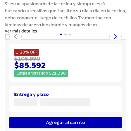
7
.
442
Si es un apasionado de la cocina y siempre está
buscando utensilios que faciliten su día a día en la cocina,
8
.
solar
debe conocer el juego de cuchillos Tramontina con
9
.
cuchillo
láminas de acero inoxidable y mangos de m...
Ver más detalles
10
.
allegra

20%
OFF
$106.990
$85.592
Estás ahorrando
$
21
.
398
Entrega y plazo
Agregar al carrito