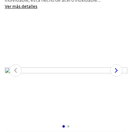
inolvidable, está hecho de acero inoxidable...
7
.
442
Ver más detalles
8
.
solar
9
.
cuchillo
10
.
termo