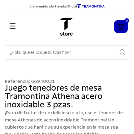
Bienvenido a la Tienda Oficial
0
¿Hola, qué es lo que buscas hoy?
TÉRMINOS MÁS BUSCADOS
1
.
cuchillos
Referencia
:
66940021
2
.
sarten
Juego tenedores de mesa
Tramontina Athena acero
3
.
cubiertos
inoxidable 3 pzas.
4
.
ollas
¡Para disfrutar de un delicioso plato, use el tenedor de
5
.
acero inoxidable
mesa Athenas de acero inoxidable Tramontina! Un
cubierto que hará que su experiencia en la mesa sea
6
.
grano