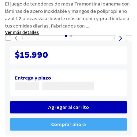
7
.
grano
El juego de tenedores de mesa Tramontina Ipanema con
láminas de acero inoxidable y mangos de polipropileno
8
.
solar
azul 12 piezas va a llevarle más armonía y practicidad a
9
.
cuchillo
tus comidas diarias. Fabricados con ...
Ver más detalles
10
.
termo
$15.990
Entrega y plazo
Agregar al carrito
Comprar ahora