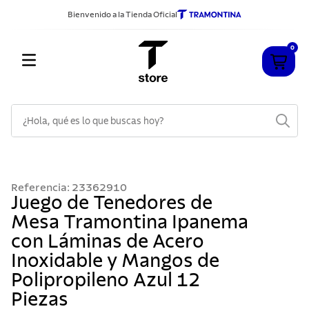
Bienvenido a la Tienda Oficial
0
¿Hola, qué es lo que buscas hoy?
TÉRMINOS MÁS BUSCADOS
1
.
cuchillos
Referencia
:
23362910
2
.
sarten
Juego de Tenedores de
Mesa Tramontina Ipanema
3
.
cubiertos
con Láminas de Acero
4
.
ollas
Inoxidable y Mangos de
5
.
acero inoxidable
Polipropileno Azul 12
6
.
442
Piezas