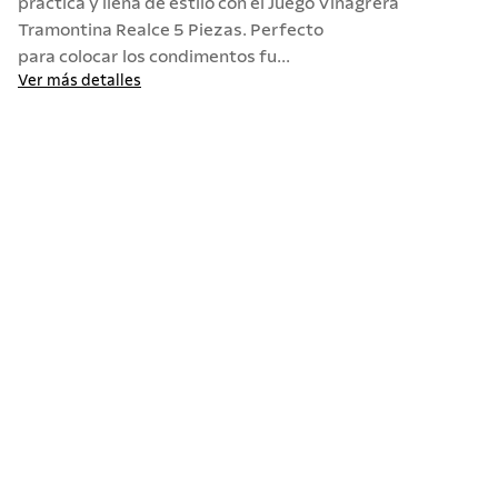
práctica y llena de estilo con el Juego Vinagrera
Tramontina Realce 5 Piezas. Perfecto
10
.
termo
para colocar los condimentos fu...
Ver más detalles