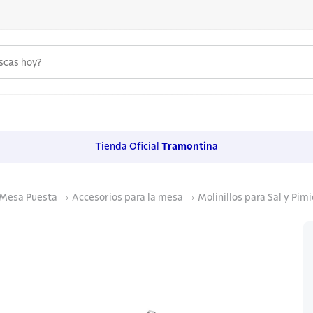
uscas hoy?
 MÁS BUSCADOS
s
Tienda Oficial
Tramontina
os
Mesa Puesta
Accesorios para la mesa
Molinillos para Sal y Pim
noxidable