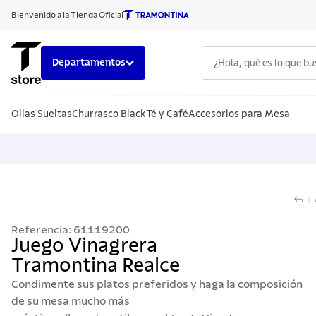
Bienvenido a la Tienda Oficial
¿Hola, qué es lo que b
Departamentos
TÉRMINOS
Ollas Sueltas
Churrasco Black
Té y Café
Accesorios para Mesa
1
.
cuchillo
2
.
sarten
3
.
cubiert
4
.
ollas
5
.
acero i
Referencia
:
61119200
6
.
grano
Juego Vinagrera
Tramontina Realce
7
.
442
Condimente sus platos preferidos y haga la composición
8
.
solar
de su mesa mucho más
9
.
cuchillo