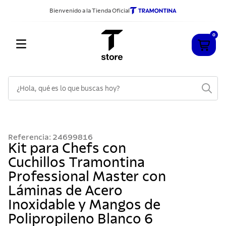
Bienvenido a la Tienda Oficial
0
¿Hola, qué es lo que buscas hoy?
TÉRMINOS MÁS BUSCADOS
1
.
cuchillos
Referencia
:
24699816
2
.
sarten
Kit para Chefs con
Cuchillos Tramontina
3
.
cubiertos
Professional Master con
4
.
acero inoxidable
Láminas de Acero
5
.
ollas
Inoxidable y Mangos de
6
.
grano
Polipropileno Blanco 6