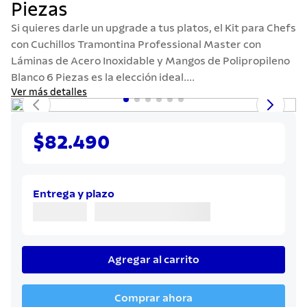
Piezas
7
.
cuchillo
Si quieres darle un upgrade a tus platos, el Kit para Chefs
8
.
solar
con Cuchillos Tramontina Professional Master con
9
.
termo
Láminas de Acero Inoxidable y Mangos de Polipropileno
Blanco 6 Piezas es la elección ideal....
10
.
allegra
Ver más detalles
$82.490
Entrega y plazo
Agregar al carrito
Comprar ahora