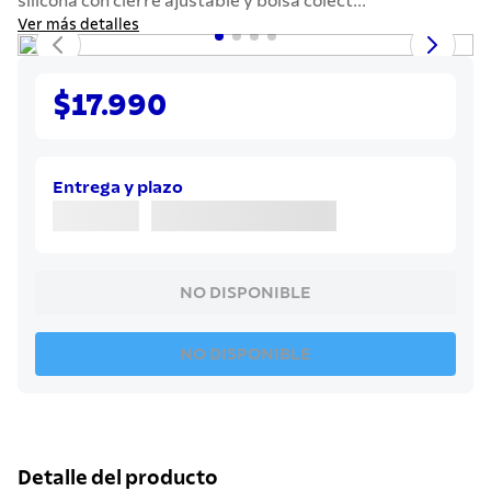
silicona con cierre ajustable y bolsa colect...
7
.
solar
Ver más detalles
8
.
cuchillo
9
.
442
$17.990
10
.
termo
Entrega y plazo
NO DISPONIBLE
NO DISPONIBLE
Detalle del producto