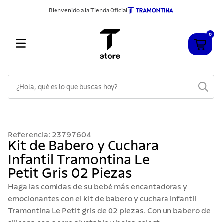
Bienvenido a la Tienda Oficial
0
¿Hola, qué es lo que buscas hoy?
TÉRMINOS MÁS BUSCADOS
1
.
cuchillos
Referencia
:
23797604
2
.
sarten
Kit de Babero y Cuchara
Infantil Tramontina Le
3
.
cubiertos
Petit Gris 02 Piezas
4
.
ollas
Haga las comidas de su bebé más encantadoras y
5
.
acero inoxidable
emocionantes con el kit de babero y cuchara infantil
Tramontina Le Petit gris de 02 piezas. Con un babero de
6
.
grano