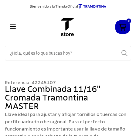
Bienvenido a la Tienda Oficial
0
¿Hola, qué es lo que buscas hoy?
TÉRMINOS MÁS BUSCADOS
1
.
cuchillos
Referencia
:
42245107
2
.
sarten
Llave Combinada 11/16''
Cromada Tramontina
3
.
cubiertos
MASTER
4
.
ollas
Llave ideal para ajustar y aflojar tornillos o tuercas con
5
.
acero inoxidable
perfil cuadrado o hexagonal. Para el perfecto
funcionamiento es importante usar la llave de tamaño
6
.
grano