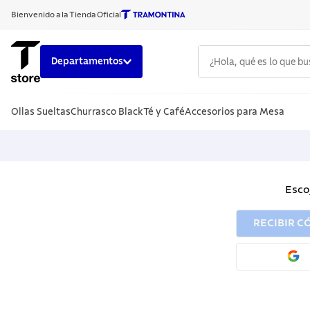
Bienvenido a la Tienda Oficial
¿Hola, qué es lo que b
Departamentos
TÉRMINOS
Ollas Sueltas
Churrasco Black
Té y Café
Accesorios para Mesa
1
.
cuchillo
2
.
sarten
3
.
cubiert
4
.
ollas
Esco
5
.
acero i
RECIBIR C
6
.
grano
7
.
442
8
.
solar
9
.
cuchillo