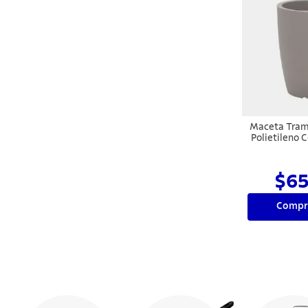
Maceta Tram
Polietileno 
$65
Compr