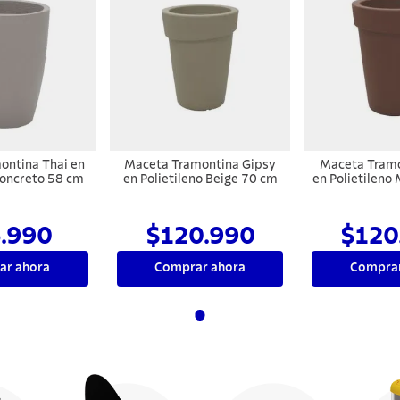
ontina Thai en
Maceta Tramontina Gipsy
Maceta Tramo
Concreto 58 cm
en Polietileno Beige 70 cm
en Polietileno
.990
$120.990
$120
ar ahora
Comprar ahora
Comprar