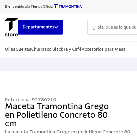
Bienvenido a la Tienda Oficial
¿Hola, qué es lo que b
Departamentos
TÉRMINOS
Ollas Sueltas
Churrasco Black
Té y Café
Accesorios para Mesa
1
.
cuchillo
2
.
sarten
3
.
cubiert
4
.
ollas
5
.
acero i
Referencia
:
92780210
6
.
grano
Maceta Tramontina Grego
en Polietileno Concreto 80
7
.
442
cm
8
.
solar
La maceta Tramontina Grego en polietileno Concreto 80
9
.
cuchillo