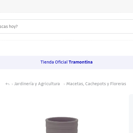
uscas hoy?
 MÁS BUSCADOS
s
Tienda Oficial
Tramontina
os
Jardinería y Agricultura
Macetas, Cachepots y Floreras
noxidable