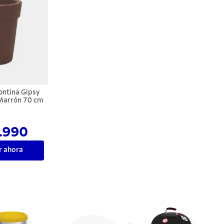
ntina Gipsy
 Marrón 70 cm
.990
 ahora