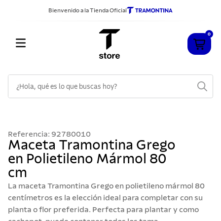
Bienvenido a la Tienda Oficial
0
¿Hola, qué es lo que buscas hoy?
TÉRMINOS MÁS BUSCADOS
1
.
cuchillos
Referencia
:
92780010
2
.
sarten
Maceta Tramontina Grego
en Polietileno Mármol 80
3
.
cubiertos
cm
4
.
acero inoxidable
La maceta Tramontina Grego en polietileno mármol 80
5
.
ollas
centímetros es la elección ideal para completar con su
planta o flor preferida. Perfecta para plantar y como
6
.
grano