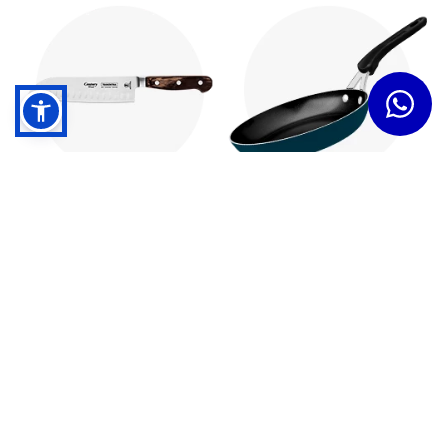
Cuchillos
Sartenes
Dudas y Servicios
Términos y Condiciones
Institucional
Acerca de Tramontina
Responsabilidad Ambiental