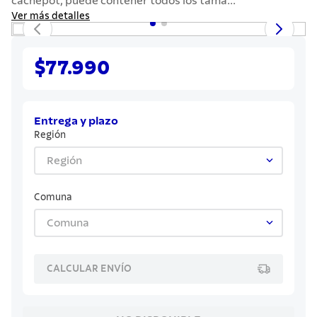
cachepot, puede contener todos los tama...
7
.
cuchillo
Ver más detalles
8
.
solar
9
.
termo
$77.990
10
.
allegra
Entrega y plazo
Región
Región
Comuna
Comuna
CALCULAR ENVÍO