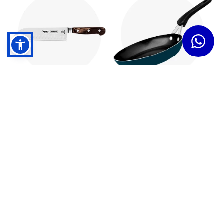
Cuchillos
Sartenes
Dudas y Servicios
Términos y Condiciones
Institucional
Acerca de Tramontina
Responsabilidad Ambiental
Consejos Tramontina
Canal de Denuncias