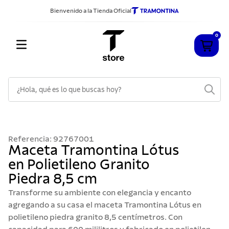
Bienvenido a la Tienda Oficial
0
¿Hola, qué es lo que buscas hoy?
TÉRMINOS MÁS BUSCADOS
1
.
cuchillos
Referencia
:
92767001
2
.
sarten
Maceta Tramontina Lótus
en Polietileno Granito
3
.
cubiertos
Piedra 8,5 cm
4
.
ollas
Transforme su ambiente con elegancia y encanto
5
.
acero inoxidable
agregando a su casa el maceta Tramontina Lótus en
polietileno piedra granito 8,5 centímetros. Con
6
.
grano