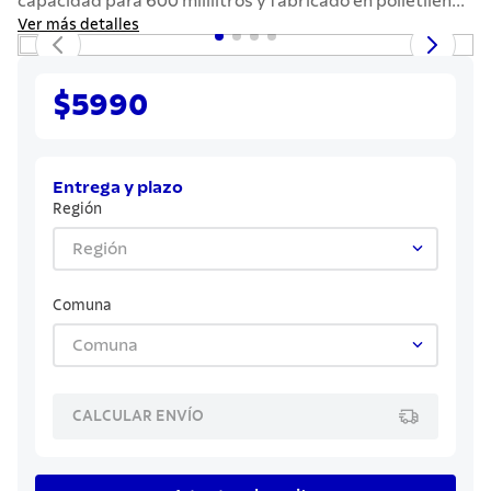
capacidad para 600 mililitros y fabricado en polietilen...
7
.
442
Ver más detalles
8
.
solar
9
.
cuchillo
$5990
10
.
termo
Entrega y plazo
Región
Región
Comuna
Comuna
CALCULAR ENVÍO